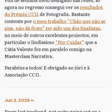
Fim de semana meio desligado das redes, só
agora no regresso consegui ver os
resultados
do Prémio CC11
de Fotografia. Bastante
contente por
o meu trabalho “Chão que não se
pisa, não dá fruto” ter sido um dos finalistas
,
no meio de outros excelentes projectos, em
particular o lindíssimo
“Por Cuidar”
que a
Cátia Valente fez em paralelo comigo na
Masterclass Narrativa.
Parabéns a todos! E obrigado ao júri e à
Associação CC11.
Jun 2, 2026
∞
From last weekend, not quite going out on a